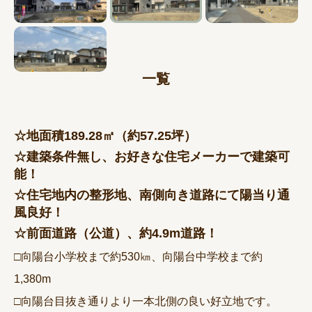
一覧
☆地面積189.28㎡（約57.25坪）
☆建築条件無し、お好きな住宅メーカーで建築可
能！
☆住宅地内の整形地、南側向き道路にて陽当り通
風良好！
☆前面道路（公道）、約4.9m道路！
□向陽台小学校まで約530㎞、向陽台中学校まで約
1,380m
□向陽台目抜き通りより一本北側の良い好立地です。