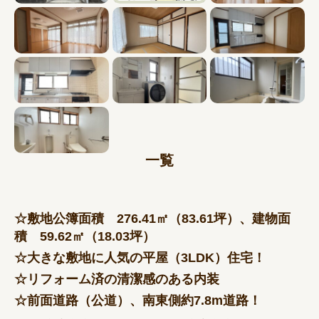
一覧
☆敷地公簿面積 276.41㎡（83.61坪）、建物面
積 59.62㎡（18.03坪）
☆大きな敷地に人気の平屋（3LDK）住宅！
☆リフォーム済の清潔感のある内装
☆前面道路（公道）、南東側約7.8m道路！