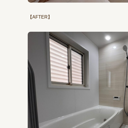
【AFTER】