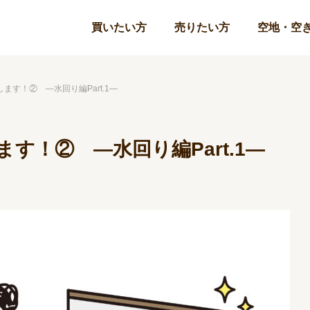
買いたい方
売りたい方
空地・空
ます！② ―水回り編Part.1―
す！② ―水回り編Part.1―